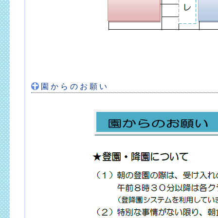
園 か ら の お 願 い