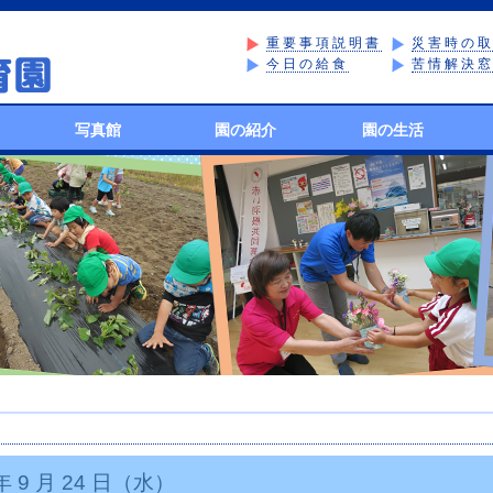
重要事項説明書
災害時の
今日の給食
苦情解決
写真館
園の紹介
園の生活
 年 9 月 24 日（水）