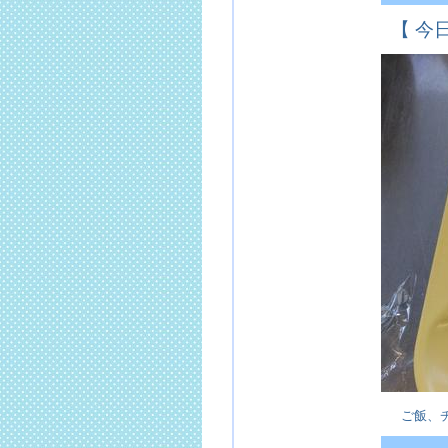
【 今
ご飯、