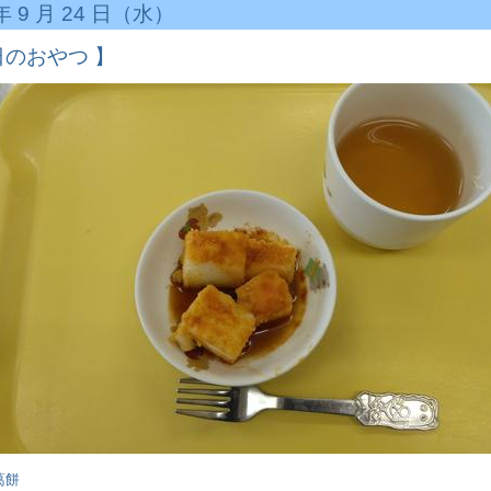
 年 9 月 24 日（水）
日のおやつ 】
葛餅