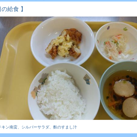
日の給食 】
チキン南蛮、シルバーサラダ、麩のすまし汁